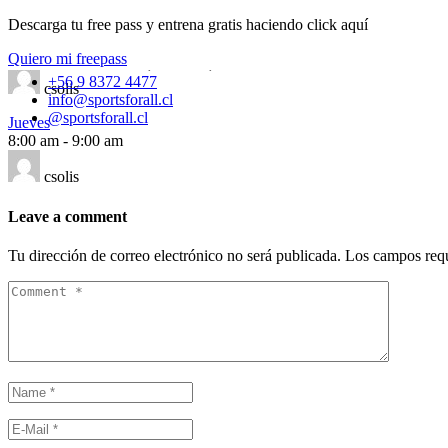
Descarga tu free pass y entrena gratis haciendo click aquí
Martes
8:00 am
-
9:00 am
Quiero mi freepass
Cleveland 8038, Vitacura, Chile
+56 9 8372 4477
csolis
info@sportsforall.cl
@sportsforall.cl
Jueves
8:00 am
-
9:00 am
csolis
Leave a comment
Tu dirección de correo electrónico no será publicada.
Los campos req