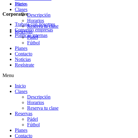
Planes
Inicio
Clases
Corporativo
Descripción
Horarios
Trabaja con nosotros
Reserva tu clase
Convenio empresas
Reservas
Políticas internas
Pádel
Fútbol
Planes
Contacto
Noticias
Regístrate
Menu
Inicio
Clases
Descripción
Horarios
Reserva tu clase
Reservas
Pádel
Fútbol
Planes
Contacto