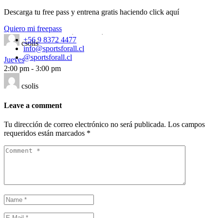
Descarga tu free pass y entrena gratis haciendo click aquí
Jueves
6:30 am
-
7:00 am
Quiero mi freepass
Cleveland 8038, Vitacura, Chile
+56 9 8372 4477
csolis
info@sportsforall.cl
@sportsforall.cl
Jueves
2:00 pm
-
3:00 pm
csolis
Leave a comment
Tu dirección de correo electrónico no será publicada.
Los campos
requeridos están marcados
*