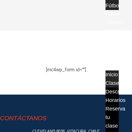
Fútbol
Planes
Contacto
Noticias
Regístrate
[mc4wp_form id=""]
Inicio
Clases
Descripció
Horarios
Reserva
tu
CONTÁCTANOS
clase
CLEVELAND 8038, VITACURA, CHILE