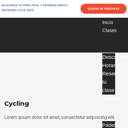
DESCARGA TU FREE PASS Y ENTRENA GRATIS
QUIERO MI FREEPASS
HACIENDO CLICK AQUÍ
Home
Cycling
Inicio
Clases
Descripció
Horarios
Reserva
tu
clase
Reservas
Cycling
Lorem ipsum dolor sit amet, consectetur adipiscing elit.
Pádel