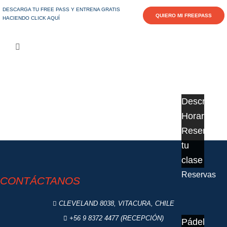
DESCARGA TU FREE PASS Y ENTRENA GRATIS
QUIERO MI FREEPASS
HACIENDO CLICK AQUÍ
Inicio
Clases
Descripció
Horarios
Reserva
tu
clase
Reservas
CONTÁCTANOS
CLEVELAND 8038, VITACURA, CHILE
+56 9 8372 4477 (RECEPCIÓN)
Pádel