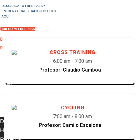
DESCARGA TU FREE PASS Y
ENTRENA GRATIS HACIENDO CLICK
AQUÍ
Cleveland 8038, Vitacura, Chile
By csolis
0 Comments
QUIERO MI FREEPASS
+56 9 8372 4477
info@sportsforall.cl
@sportsforall.cl
CROSS TRAINING
6:00 am
-
7:00 am
Profesor: Claudio Gamboa
Inicio
Clases
CYCLING
7:00 am
-
8:00 am
Descripción
Profesor: Camilo Escalona
Horarios
Reserva