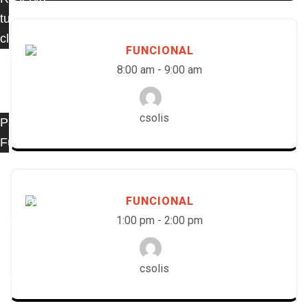
tu
clase
FUNCIONAL
Reservas
8:00 am
-
9:00 am
csolis
Pádel
Fútbol
Planes
Contacto
Noticias
FUNCIONAL
Regístrate
1:00 pm
-
2:00 pm
csolis
Menu