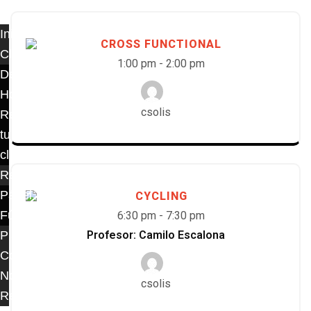
Inicio
CROSS FUNCTIONAL
Clases
1:00 pm
-
2:00 pm
Descripción
Horarios
csolis
Reserva
tu
clase
Reservas
Pádel
CYCLING
Fútbol
6:30 pm
-
7:30 pm
Planes
Profesor: Camilo Escalona
Contacto
Noticias
csolis
Regístrate