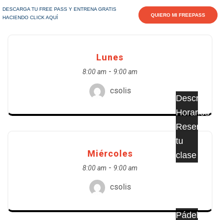
DESCARGA TU FREE PASS Y ENTRENA GRATIS
Cronograma del evento (9)
QUIERO MI FREEPASS
HACIENDO CLICK AQUÍ
Inicio
Clases
Lunes
-
8:00 am
9:00 am
csolis
Descripció
Horarios
Reserva
tu
Miércoles
clase
-
8:00 am
9:00 am
Reservas
csolis
Pádel